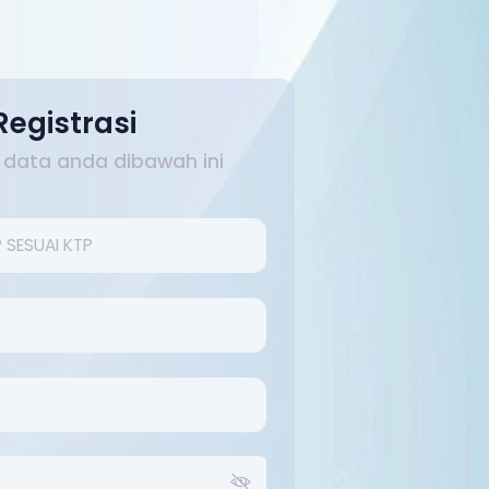
Registrasi
si data anda dibawah ini